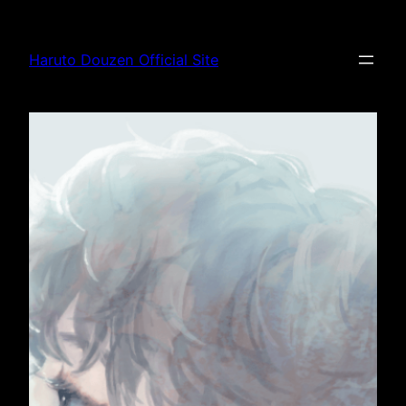
内
容
Haruto Douzen Official Site
を
ス
キ
ッ
プ