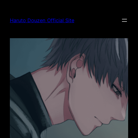
内
容
Haruto Douzen Official Site
を
ス
キ
ッ
プ