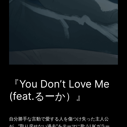
『You Don’t Love Me
(feat.るーか）』
自分勝手な言動で愛する人を傷つけ失った主人公
が、”取り戻せない過去”をテーマに歌うUKガラー