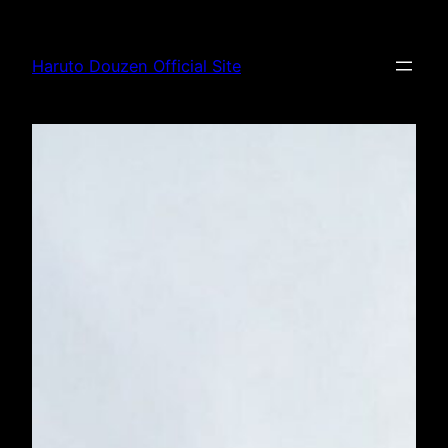
内
容
Haruto Douzen Official Site
を
ス
キ
ッ
プ